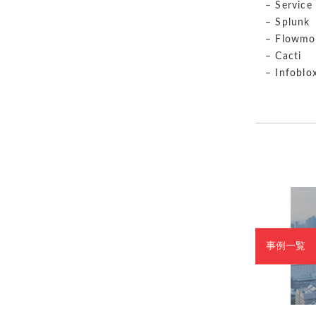
– Service
– Splunk
– Flowmo
– Cacti
– Infoblo
事例一覧