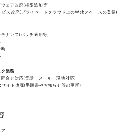
ウェア改廃(権限追加等)
ービス改廃(プライベートクラウド上のWebスペースの登録)
テナンス(パッチ適用等)
応
診断
応
スク業務
問合せ対応(電話・メール・現地対応)
bサイト改廃(手順書やお知らせ等の更新)
容
ェア