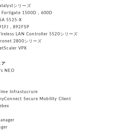
Catalystシリーズ
t Fortigate 1500D , 600D
ASA 5525-X
91FJ , 892FSP
Wireless LAN Controller 5520シリーズ
Aironet 2800シリーズ
NetScaler VPX
ェア
t’s NEO
rime Infrastucrure
nyConnect Secure Mobility Client
ebex
anager
ger