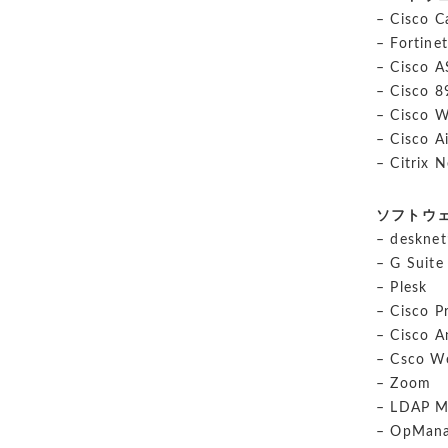
– Cisco 
– Fortine
– Cisco 
– Cisco 8
– Cisco 
– Cisco 
– Citrix 
ソフトウ
– deskne
– G Suite
– Plesk
– Cisco P
– Cisco A
– Csco W
– Zoom
– LDAP M
– OpMana