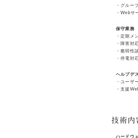
・グループ
・Webサ
保守業務
・定期メン
・障害対
・脆弱性
・停電対
ヘルプデ
・ユーザー
・支援We
技術内
ハードウ